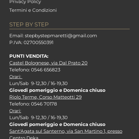
Privacy Policy
Termini e Condizioni
STEP BY STEP
Em
ail: stepbystepm
aretti@gmail.com
P.I
VA: 02700550391
PUNTI VENDITA:
Castel Bolognese, via Dal Prato 20
Tel
efono: 0546 656823
Orari:
Lun/Sab 9-12,30 / 16-19,30
Giovedi pomeriggio e Domenica chiuso
Riolo Terme, Corso Matteotti 29
Tel
efono: 0546 70178
Orari:
Lun/Sab 9-12,30 / 16-19,30
Giovedi pomeriggio e Domenica chiuso
Sant'Agata sul Santerno, via San Martino 1, presso
Centro Deka