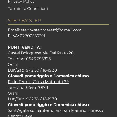
Privacy Policy
Termini e Condizioni
STEP BY STEP
Em
ail: stepbystepm
aretti@gmail.com
P.I
VA: 02700550391
PUNTI VENDITA:
Castel Bolognese, via Dal Prato 20
Tel
efono: 0546 656823
Orari:
Lun/Sab 9-12,30 / 16-19,30
Giovedi pomeriggio e Domenica chiuso
Riolo Terme, Corso Matteotti 29
Tel
efono: 0546 70178
Orari:
Lun/Sab 9-12,30 / 16-19,30
Giovedi pomeriggio e Domenica chiuso
Sant'Agata sul Santerno, via San Martino 1, presso
Centro Deka