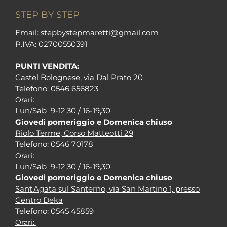
STEP BY STEP
Em
ail: stepbystepm
aretti@gmail.com
P.I
VA: 02700550391
PUNTI VENDITA:
Castel Bolognese, via Dal Prato 20
Tel
efono: 0546 656823
Orari:
Lun/Sab 9-12,30 / 16-19,30
Giovedi pomeriggio e Domenica chiuso
Riolo Terme, Corso Matteotti 29
Tel
efono: 0546 70178
Orari:
Lun/Sab 9-12,30 / 16-19,30
Giovedi pomeriggio e Domenica chiuso
Sant'Agata sul Santerno, via San Martino 1, presso
Centro Deka
Tel
efono: 0545 45859
Orari: