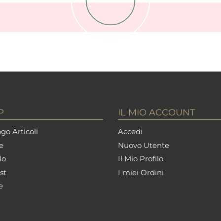
P
IL MIO ACCOUNT
go Articoli
Accedi
e
Nuovo Utente
lo
Il Mio Profilo
st
I miei Ordini
e