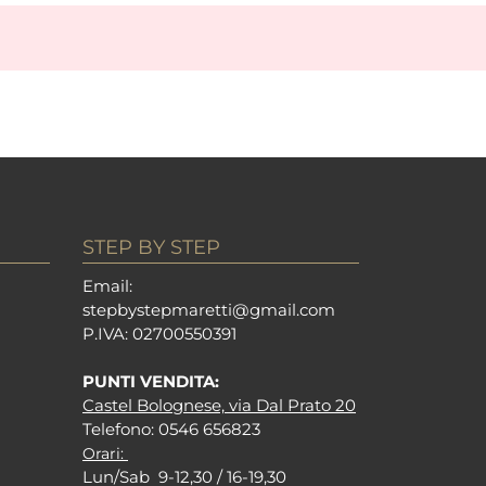
STEP BY STEP
Em
ail:
stepbystepm
aretti@gmail.com
P.I
VA: 02700550391
PUNTI VENDITA:
Castel Bolognese, via Dal Prato 20
Tel
efono: 0546 656823
Orari:
Lun/Sab 9-12,30 / 16-19,30