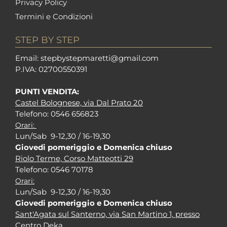
Privacy Policy
Termini e Condizioni
STEP BY STEP
Em
ail: stepbystepm
aretti@gmail.com
P.I
VA: 02700550391
PUNTI VENDITA:
Castel Bolognese, via Dal Prato 20
Tel
efono: 0546 656823
Orari:
Lun/Sab 9-12,30 / 16-19,30
Giovedi pomeriggio e Domenica chiuso
Riolo Terme, Corso Matteotti 29
Tel
efono: 0546 70178
Orari:
Lun/Sab 9-12,30 / 16-19,30
Giovedi pomeriggio e Domenica chiuso
Sant'Agata sul Santerno, via San Martino 1, presso
Centro Deka