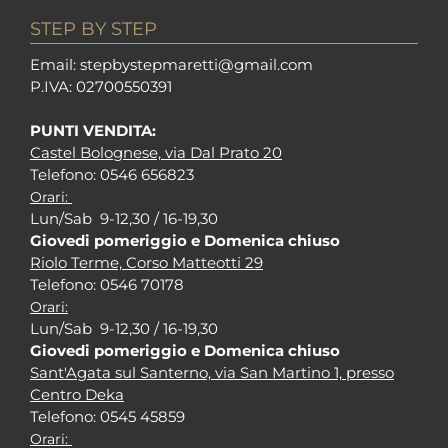
STEP BY STEP
Em
ail: stepbystepm
aretti@gmail.com
P.I
VA: 02700550391
PUNTI VENDITA:
Castel Bolognese, via Dal Prato 20
Tel
efono: 0546 656823
Orari:
Lun/Sab 9-12,30 / 16-19,30
Giovedi pomeriggio e Domenica chiuso
Riolo Terme, Corso Matteotti 29
Tel
efono: 0546 70178
Orari:
Lun/Sab 9-12,30 / 16-19,30
Giovedi pomeriggio e Domenica chiuso
Sant'Agata sul Santerno, via San Martino 1, presso
Centro Deka
Tel
efono: 0545 45859
Orari: