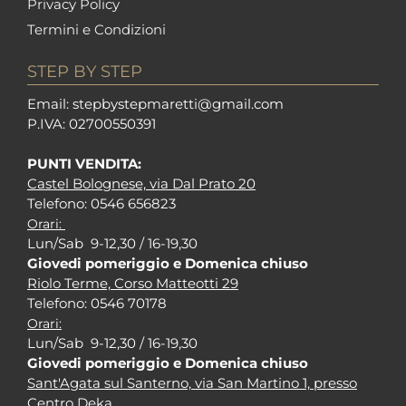
Privacy Policy
Termini e Condizioni
STEP BY STEP
Em
ail: stepbystepm
aretti@gmail.com
P.I
VA: 02700550391
PUNTI VENDITA:
Castel Bolognese, via Dal Prato 20
Tel
efono: 0546 656823
Orari:
Lun/Sab 9-12,30 / 16-19,30
Giovedi pomeriggio e Domenica chiuso
Riolo Terme, Corso Matteotti 29
Tel
efono: 0546 70178
Orari:
Lun/Sab 9-12,30 / 16-19,30
Giovedi pomeriggio e Domenica chiuso
Sant'Agata sul Santerno, via San Martino 1, presso
Centro Deka