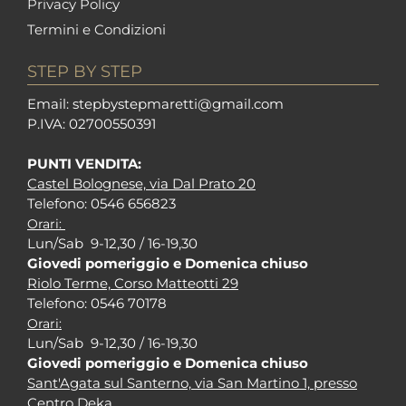
Privacy Policy
Termini e Condizioni
STEP BY STEP
Em
ail: stepbystepm
aretti@gmail.com
P.I
VA: 02700550391
PUNTI VENDITA:
Castel Bolognese, via Dal Prato 20
Tel
efono: 0546 656823
Orari:
Lun/Sab 9-12,30 / 16-19,30
Giovedi pomeriggio e Domenica chiuso
Riolo Terme, Corso Matteotti 29
Tel
efono: 0546 70178
Orari:
Lun/Sab 9-12,30 / 16-19,30
Giovedi pomeriggio e Domenica chiuso
Sant'Agata sul Santerno, via San Martino 1, presso
Centro Deka