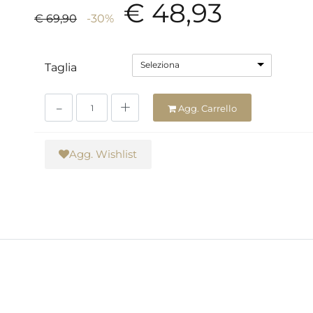
€ 48,93
€ 69,90
-30%
Seleziona
Taglia
Quantità
Agg. Carrello
Agg. Wishlist