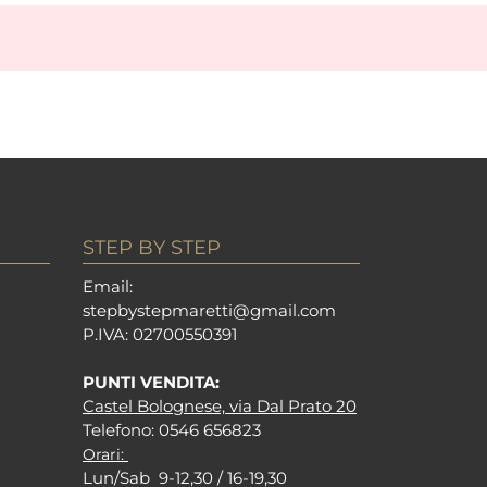
STEP BY STEP
Em
ail:
stepbystepm
aretti@gmail.com
P.I
VA: 02700550391
PUNTI VENDITA:
Castel Bolognese, via Dal Prato 20
Tel
efono: 0546 656823
Orari:
Lun/Sab 9-12,30 / 16-19,30