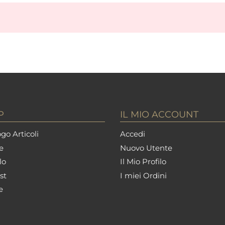
P
IL MIO ACCOUNT
go Articoli
Accedi
e
Nuovo Utente
lo
Il Mio Profilo
st
I miei Ordini
e