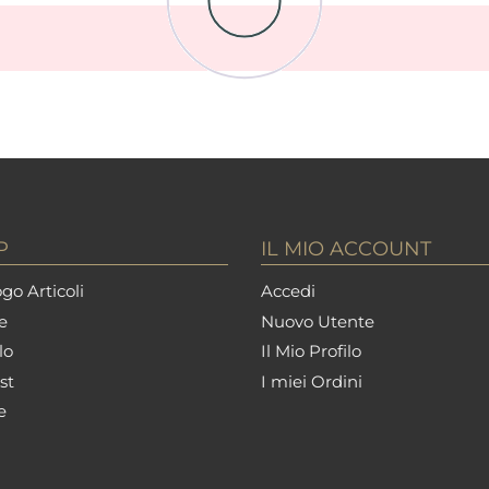
P
IL MIO ACCOUNT
go Articoli
Accedi
e
Nuovo Utente
lo
Il Mio Profilo
st
I miei Ordini
e