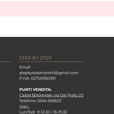
STEP BY STEP
Em
ail:
stepbystepm
aretti@gmail.com
P.I
VA: 02700550391
PUNTI VENDITA:
Castel Bolognese, via Dal Prato 20
Tel
efono: 0546 656823
Orari:
Lun/Sab 9-12,30 / 16-19,30