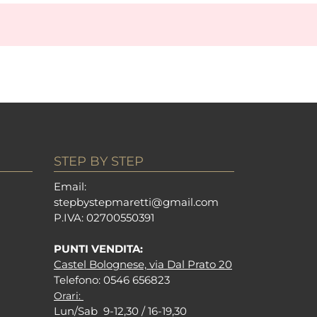
STEP BY STEP
Em
ail:
stepbystepm
aretti@gmail.com
P.I
VA: 02700550391
PUNTI VENDITA:
Castel Bolognese, via Dal Prato 20
Tel
efono: 0546 656823
Orari:
Lun/Sab 9-12,30 / 16-19,30