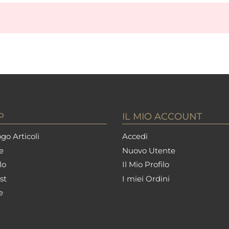
P
IL MIO ACCOUNT
go Articoli
Accedi
e
Nuovo Utente
lo
Il Mio Profilo
st
I miei Ordini
e