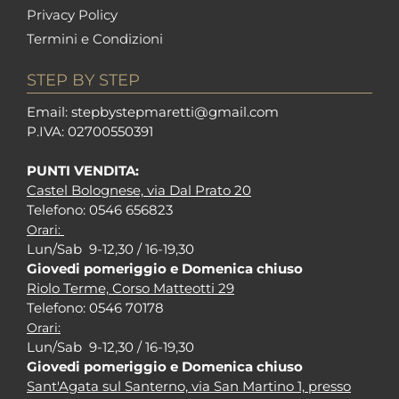
Privacy Policy
Termini e Condizioni
STEP BY STEP
Em
ail: stepbystepm
aretti@gmail.com
P.I
VA: 02700550391
PUNTI VENDITA:
Castel Bolognese, via Dal Prato 20
Tel
efono: 0546 656823
Orari:
Lun/Sab 9-12,30 / 16-19,30
Giovedi pomeriggio e Domenica chiuso
Riolo Terme, Corso Matteotti 29
Tel
efono: 0546 70178
Orari:
Lun/Sab 9-12,30 / 16-19,30
Giovedi pomeriggio e Domenica chiuso
Sant'Agata sul Santerno, via San Martino 1, presso