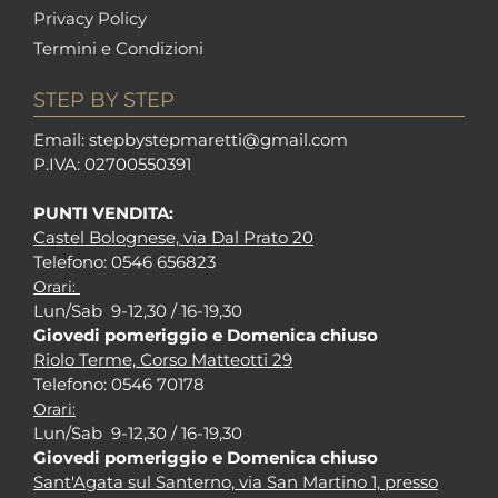
Privacy Policy
Termini e Condizioni
STEP BY STEP
Em
ail: stepbystepm
aretti@gmail.com
P.I
VA: 02700550391
PUNTI VENDITA:
Castel Bolognese, via Dal Prato 20
Tel
efono: 0546 656823
Orari:
Lun/Sab 9-12,30 / 16-19,30
Giovedi pomeriggio e Domenica chiuso
Riolo Terme, Corso Matteotti 29
Tel
efono: 0546 70178
Orari:
Lun/Sab 9-12,30 / 16-19,30
Giovedi pomeriggio e Domenica chiuso
Sant'Agata sul Santerno, via San Martino 1, presso