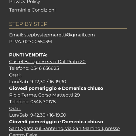
Privacy Policy
Termini e Condizioni
STEP BY STEP
Em
ail: stepbystepm
aretti@gmail.com
P.I
VA: 02700550391
PUNTI VENDITA:
Castel Bolognese, via Dal Prato 20
Tel
efono: 0546 656823
Orari:
Lun/Sab 9-12,30 / 16-19,30
Giovedi pomeriggio e Domenica chiuso
Riolo Terme, Corso Matteotti 29
Tel
efono: 0546 70178
Orari:
Lun/Sab 9-12,30 / 16-19,30
Giovedi pomeriggio e Domenica chiuso
Sant'Agata sul Santerno, via San Martino 1, presso
Centro Deka