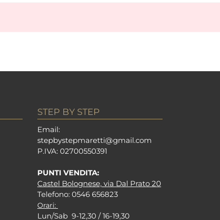
STEP BY STEP
Em
ail:
stepbystepm
aretti@gmail.com
P.I
VA: 02700550391
PUNTI VENDITA:
Castel Bolognese, via Dal Prato 20
Tel
efono: 0546 656823
Orari:
Lun/Sab 9-12,30 / 16-19,30