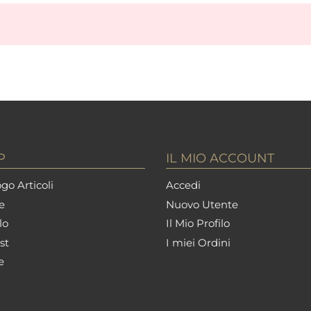
P
IL MIO ACCOUNT
go Articoli
Accedi
e
Nuovo Utente
lo
Il Mio Profilo
st
I miei Ordini
e