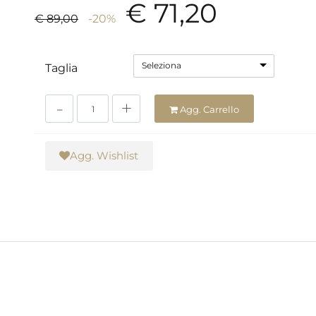
€ 71,20
€ 89,00
-20%
Seleziona
Taglia
Quantità
Agg. Carrello
Agg. Wishlist