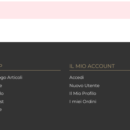
P
IL MIO ACCOUNT
go Articoli
Accedi
e
Nuovo Utente
lo
Il Mio Profilo
st
I miei Ordini
e