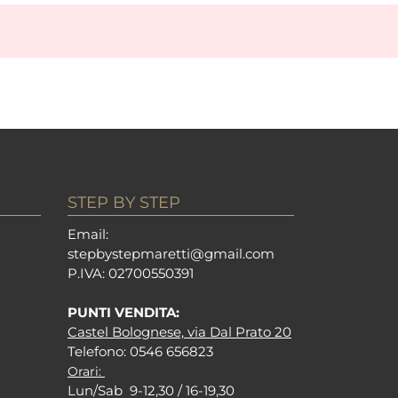
STEP BY STEP
Em
ail:
stepbystepm
aretti@gmail.com
P.I
VA: 02700550391
PUNTI VENDITA:
Castel Bolognese, via Dal Prato 20
Tel
efono: 0546 656823
Orari:
Lun/Sab 9-12,30 / 16-19,30