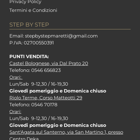
Privacy Policy
Termini e Condizioni
STEP BY STEP
Em
ail: stepbystepm
aretti@gmail.com
P.I
VA: 02700550391
PUNTI VENDITA:
Castel Bolognese, via Dal Prato 20
Tel
efono: 0546 656823
Orari:
Lun/Sab 9-12,30 / 16-19,30
Giovedi pomeriggio e Domenica chiuso
Riolo Terme, Corso Matteotti 29
Tel
efono: 0546 70178
Orari:
Lun/Sab 9-12,30 / 16-19,30
Giovedi pomeriggio e Domenica chiuso
Sant'Agata sul Santerno, via San Martino 1, presso
Centro Deka