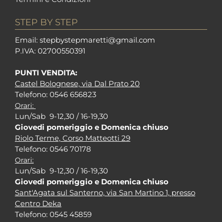
STEP BY STEP
Em
ail: stepbystepm
aretti@gmail.com
P.I
VA: 02700550391
PUNTI VENDITA:
Castel Bolognese, via Dal Prato 20
Tel
efono: 0546 656823
Orari:
Lun/Sab 9-12,30 / 16-19,30
Giovedi pomeriggio e Domenica chiuso
Riolo Terme, Corso Matteotti 29
Tel
efono: 0546 70178
Orari:
Lun/Sab 9-12,30 / 16-19,30
Giovedi pomeriggio e Domenica chiuso
Sant'Agata sul Santerno, via San Martino 1, presso
Centro Deka
Tel
efono: 0545 45859