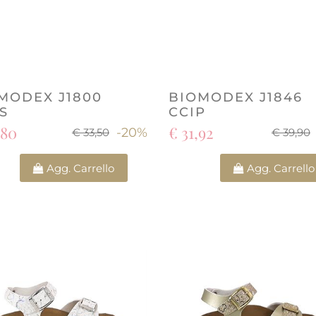
MODEX J1800
BIOMODEX J1846
S
CCIP
,80
€ 31,92
-20%
€ 33,50
€ 39,90
Quantità
Quantità
Agg. Carrello
Agg. Carrello