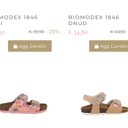
MODEX 1846
BIOMODEX 1846
I
DNUD
92
€ 34,80
-20%
€ 39,90
€ 43,50
Quantità
Quantità
Agg. Carrello
Agg. Carrello