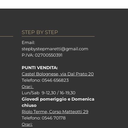
STEP BY STEP
Em
ail:
stepbystepm
aretti@gmail.com
P.I
VA: 02700550391
PUNTI VENDITA:
Castel Bolognese, via Dal Prato 20
Tel
efono: 0546 656823
Orari:
Lun/Sab 9-12,30 / 16-19,30
Giovedi pomeriggio e Domenica
chiuso
Riolo Terme, Corso Matteotti 29
Tel
efono: 0546 70178
Orari: