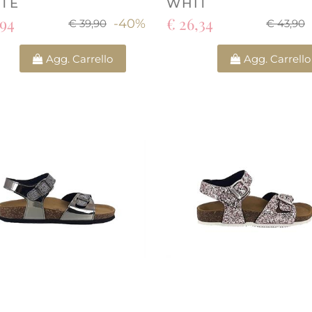
TE
WHIT
,94
€ 26,34
-40%
€ 39,90
€ 43,90
Quantità
Quantità
Agg. Carrello
Agg. Carrello