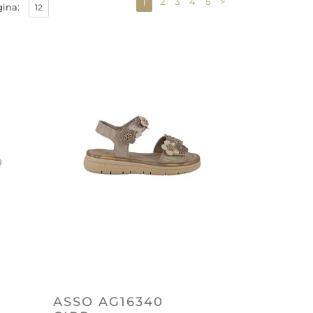
2
3
4
5
>
1
gina:
ASSO AG16340