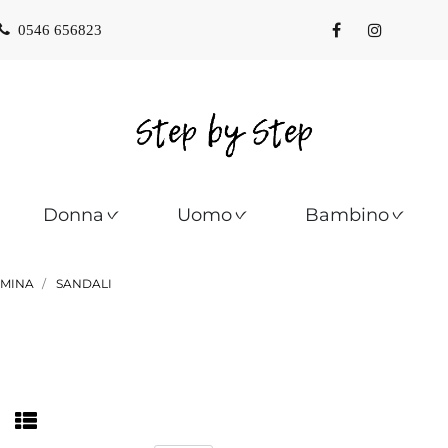
0546 656823
Donna
Uomo
Bambino
MINA
SANDALI