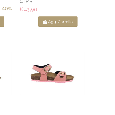
CIPR
€ 43,90
-40%
Quantità
Agg. Carrello