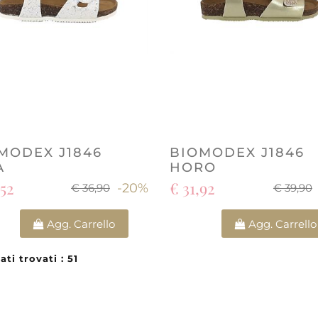
MODEX J1846
BIOMODEX J1846
A
HORO
,52
€ 31,92
-20%
€ 36,90
€ 39,90
Quantità
Quantità
Agg. Carrello
Agg. Carrello
ati trovati : 51