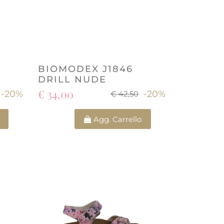
BIOMODEX J1846
DRILL NUDE
€ 34,00
-20%
-20%
€ 42,50
Quantità
Agg. Carrello