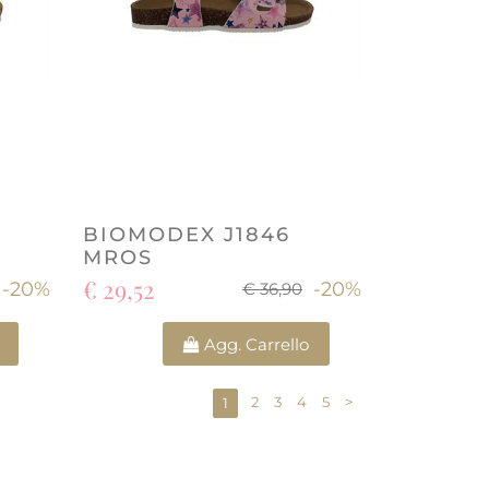
BIOMODEX J1846
MROS
€ 29,52
-20%
-20%
€ 36,90
Quantità
Agg. Carrello
2
3
4
5
>
1