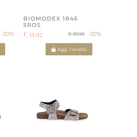
BIOMODEX 1846
SROS
€ 31,92
-20%
-20%
€ 39,90
Quantità
Agg. Carrello