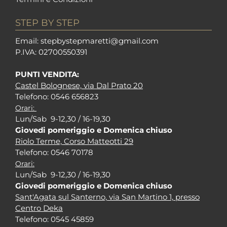
STEP BY STEP
Em
ail: stepbystepm
aretti@gmail.com
P.I
VA: 02700550391
PUNTI VENDITA:
Castel Bolognese, via Dal Prato 20
Tel
efono: 0546 656823
Orari:
Lun/Sab 9-12,30 / 16-19,30
Giovedi pomeriggio e Domenica chiuso
Riolo Terme, Corso Matteotti 29
Tel
efono: 0546 70178
Orari:
Lun/Sab 9-12,30 / 16-19,30
Giovedi pomeriggio e Domenica chiuso
Sant'Agata sul Santerno, via San Martino 1, presso
Centro Deka
Tel
efono: 0545 45859