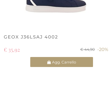
GEOX J36LSAJ 4002
€ 35,92
-20%
€ 44,90
Quantità
Agg. Carrello