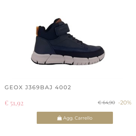
GEOX J369BAJ 4002
€ 51,92
-20%
€ 64,90
Quantità
Agg. Carrello