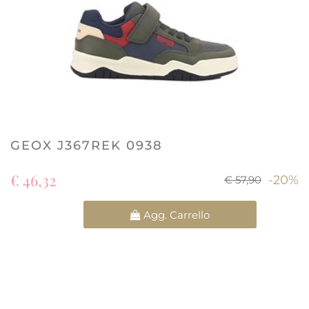
GEOX J367REK 0938
€ 46,32
-20%
€ 57,90
Quantità
Agg. Carrello