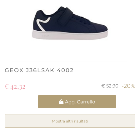
GEOX J36LSAK 4002
€ 42,32
-20%
€ 52,90
Quantità
Agg. Carrello
Mostra altri risultati