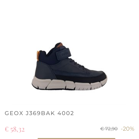
GEOX J369BAK 4002
€ 58,32
-20%
€ 72,90