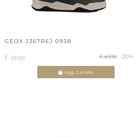
GEOX J367REJ 0938
€ 39,92
-20%
€ 49,90
Quantità
Agg. Carrello