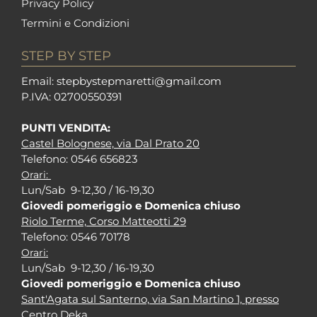
Privacy Policy
Termini e Condizioni
STEP BY STEP
Em
ail: stepbystepm
aretti@gmail.com
P.I
VA: 02700550391
PUNTI VENDITA:
Castel Bolognese, via Dal Prato 20
Tel
efono: 0546 656823
Orari:
Lun/Sab 9-12,30 / 16-19,30
Giovedi pomeriggio e Domenica chiuso
Riolo Terme, Corso Matteotti 29
Tel
efono: 0546 70178
Orari:
Lun/Sab 9-12,30 / 16-19,30
Giovedi pomeriggio e Domenica chiuso
Sant'Agata sul Santerno, via San Martino 1, presso
Centro Deka