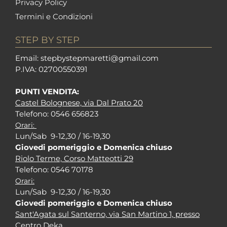
Privacy Policy
Termini e Condizioni
STEP BY STEP
Em
ail: stepbystepm
aretti@gmail.com
P.I
VA: 02700550391
PUNTI VENDITA:
Castel Bolognese, via Dal Prato 20
Tel
efono: 0546 656823
Orari:
Lun/Sab 9-12,30 / 16-19,30
Giovedi pomeriggio e Domenica chiuso
Riolo Terme, Corso Matteotti 29
Tel
efono: 0546 70178
Orari:
Lun/Sab 9-12,30 / 16-19,30
Giovedi pomeriggio e Domenica chiuso
Sant'Agata sul Santerno, via San Martino 1, presso
Centro Deka