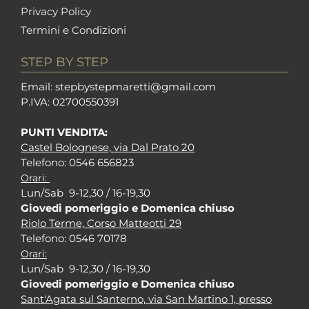
Privacy Policy
Termini e Condizioni
STEP BY STEP
Em
ail: stepbystepm
aretti@gmail.com
P.I
VA: 02700550391
PUNTI VENDITA:
Castel Bolognese, via Dal Prato 20
Tel
efono: 0546 656823
Orari:
Lun/Sab 9-12,30 / 16-19,30
Giovedi pomeriggio e Domenica chiuso
Riolo Terme, Corso Matteotti 29
Tel
efono: 0546 70178
Orari:
Lun/Sab 9-12,30 / 16-19,30
Giovedi pomeriggio e Domenica chiuso
Sant'Agata sul Santerno, via San Martino 1, presso