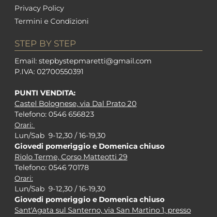
Privacy Policy
Termini e Condizioni
STEP BY STEP
Em
ail: stepbystepm
aretti@gmail.com
P.I
VA: 02700550391
PUNTI VENDITA:
Castel Bolognese, via Dal Prato 20
Tel
efono: 0546 656823
Orari:
Lun/Sab 9-12,30 / 16-19,30
Giovedi pomeriggio e Domenica chiuso
Riolo Terme, Corso Matteotti 29
Tel
efono: 0546 70178
Orari:
Lun/Sab 9-12,30 / 16-19,30
Giovedi pomeriggio e Domenica chiuso
Sant'Agata sul Santerno, via San Martino 1, presso