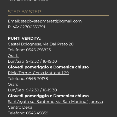
STEP BY STEP
Em
ail: stepbystepm
aretti@gmail.com
P.I
VA: 02700550391
PUNTI VENDITA:
Castel Bolognese, via Dal Prato 20
Tel
efono: 0546 656823
Orari:
Lun/Sab 9-12,30 / 16-19,30
Giovedi pomeriggio e Domenica chiuso
Riolo Terme, Corso Matteotti 29
Tel
efono: 0546 70178
Orari:
Lun/Sab 9-12,30 / 16-19,30
Giovedi pomeriggio e Domenica chiuso
Sant'Agata sul Santerno, via San Martino 1, presso
Centro Deka
Tel
efono: 0545 45859