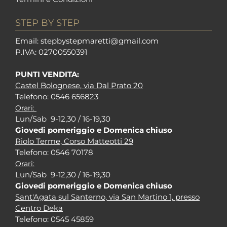
STEP BY STEP
Em
ail: stepbystepm
aretti@gmail.com
P.I
VA: 02700550391
PUNTI VENDITA:
Castel Bolognese, via Dal Prato 20
Tel
efono: 0546 656823
Orari:
Lun/Sab 9-12,30 / 16-19,30
Giovedi pomeriggio e Domenica chiuso
Riolo Terme, Corso Matteotti 29
Tel
efono: 0546 70178
Orari:
Lun/Sab 9-12,30 / 16-19,30
Giovedi pomeriggio e Domenica chiuso
Sant'Agata sul Santerno, via San Martino 1, presso
Centro Deka
Tel
efono: 0545 45859