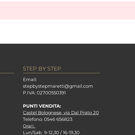
STEP BY STEP
Em
ail:
stepbystepm
aretti@gmail.com
P.I
VA: 02700550391
PUNTI VENDITA:
Castel Bolognese, via Dal Prato 20
Tel
efono: 0546 656823
Orari:
Lun/Sab 9-12,30 / 16-19,30