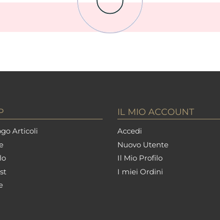
P
IL MIO ACCOUNT
go Articoli
Accedi
e
Nuovo Utente
lo
Il Mio Profilo
st
I miei Ordini
e