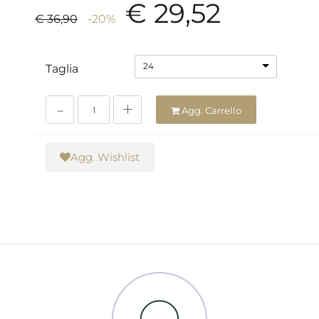
€ 29,52
€ 36,90
-20%
24
Taglia
Quantità
Agg. Carrello
Agg. Wishlist