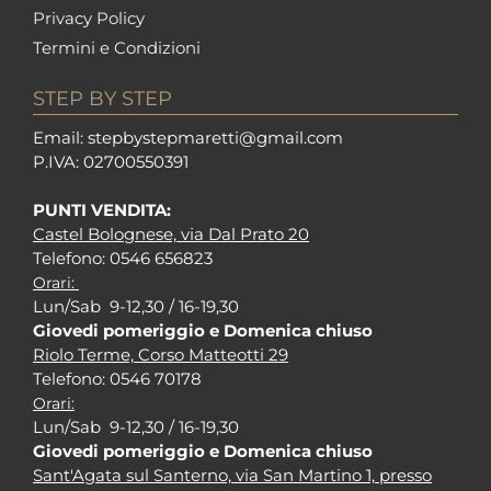
Privacy Policy
Termini e Condizioni
STEP BY STEP
Em
ail: stepbystepm
aretti@gmail.com
P.I
VA: 02700550391
PUNTI VENDITA:
Castel Bolognese, via Dal Prato 20
Tel
efono: 0546 656823
Orari:
Lun/Sab 9-12,30 / 16-19,30
Giovedi pomeriggio e Domenica chiuso
Riolo Terme, Corso Matteotti 29
Tel
efono: 0546 70178
Orari:
Lun/Sab 9-12,30 / 16-19,30
Giovedi pomeriggio e Domenica chiuso
Sant'Agata sul Santerno, via San Martino 1, presso