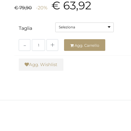
€ 63,92
€ 79,90
-20%
Seleziona
Taglia
Quantità
Agg. Carrello
Agg. Wishlist