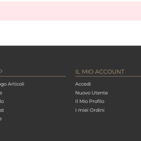
P
IL MIO ACCOUNT
go Articoli
Accedi
e
Nuovo Utente
lo
Il Mio Profilo
st
I miei Ordini
e