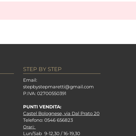
STEP BY STEP
Em
ail:
stepbystepm
aretti@gmail.com
P.I
VA: 02700550391
PUNTI VENDITA:
Castel Bolognese, via Dal Prato 20
Tel
efono: 0546 656823
Orari:
Lun/Sab 9-12,30 / 16-19,30