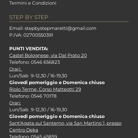
Termini e Condizioni
STEP BY STEP
Em
ail: stepbystepm
aretti@gmail.com
P.I
VA: 02700550391
PUNTI VENDITA:
Castel Bolognese, via Dal Prato 20
Tel
efono: 0546 656823
Orari:
Lun/Sab 9-12,30 / 16-19,30
Giovedi pomeriggio e Domenica chiuso
Riolo Terme, Corso Matteotti 29
Tel
efono: 0546 70178
Orari:
Lun/Sab 9-12,30 / 16-19,30
Giovedi pomeriggio e Domenica chiuso
Sant'Agata sul Santerno, via San Martino 1, presso
Centro Deka
Tel
efono: 0545 45859