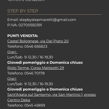
STEP BY STEP
Em
ail: stepbystepm
aretti@gmail.com
P.I
VA: 02700550391
PUNTI VENDITA:
Castel Bolognese, via Dal Prato 20
Tel
efono: 0546 656823
Orari:
Lun/Sab 9-12,30 / 16-19,30
Giovedi pomeriggio e Domenica chiuso
Riolo Terme, Corso Matteotti 29
Tel
efono: 0546 70178
Orari:
Lun/Sab 9-12,30 / 16-19,30
Giovedi pomeriggio e Domenica chiuso
Sant'Agata sul Santerno, via San Martino 1, presso
Centro Deka
Tel
efono: 0545 45859