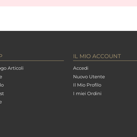
P
IL MIO ACCOUNT
go Articoli
Accedi
e
Nuovo Utente
lo
Il Mio Profilo
st
I miei Ordini
e