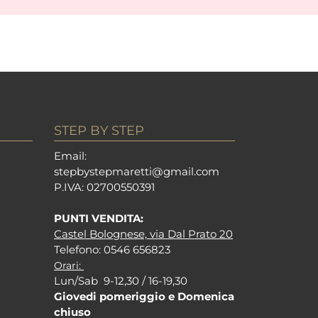
STEP BY STEP
Em
ail:
stepbystepm
aretti@gmail.com
P.I
VA: 02700550391
PUNTI VENDITA:
Castel Bolognese, via Dal Prato 20
Tel
efono: 0546 656823
Orari:
Lun/Sab 9-12,30 / 16-19,30
Giovedi pomeriggio e Domenica
chiuso