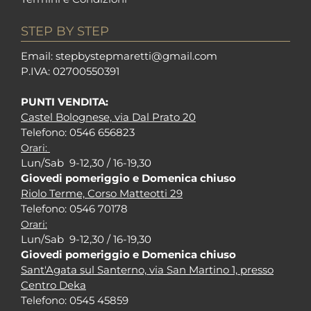
STEP BY STEP
Em
ail: stepbystepm
aretti@gmail.com
P.I
VA: 02700550391
PUNTI VENDITA:
Castel Bolognese, via Dal Prato 20
Tel
efono: 0546 656823
Orari:
Lun/Sab 9-12,30 / 16-19,30
Giovedi pomeriggio e Domenica chiuso
Riolo Terme, Corso Matteotti 29
Tel
efono: 0546 70178
Orari:
Lun/Sab 9-12,30 / 16-19,30
Giovedi pomeriggio e Domenica chiuso
Sant'Agata sul Santerno, via San Martino 1, presso
Centro Deka
Tel
efono: 0545 45859