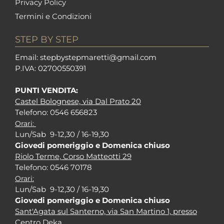
Privacy Policy
Termini e Condizioni
STEP BY STEP
Em
ail: stepbystepm
aretti@gmail.com
P.I
VA: 02700550391
PUNTI VENDITA:
Castel Bolognese, via Dal Prato 20
Tel
efono: 0546 656823
Orari:
Lun/Sab 9-12,30 / 16-19,30
Giovedi pomeriggio e Domenica chiuso
Riolo Terme, Corso Matteotti 29
Tel
efono: 0546 70178
Orari:
Lun/Sab 9-12,30 / 16-19,30
Giovedi pomeriggio e Domenica chiuso
Sant'Agata sul Santerno, via San Martino 1, presso
Centro Deka