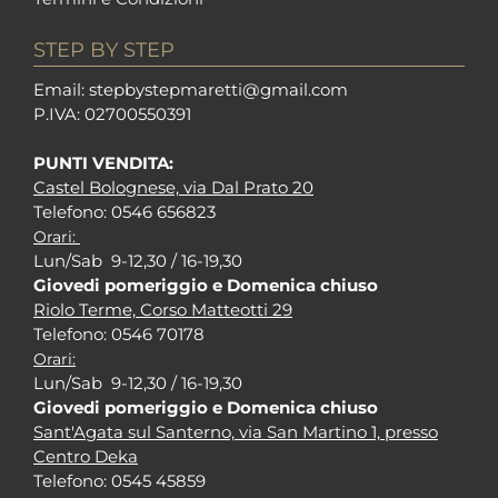
STEP BY STEP
Em
ail: stepbystepm
aretti@gmail.com
P.I
VA: 02700550391
PUNTI VENDITA:
Castel Bolognese, via Dal Prato 20
Tel
efono: 0546 656823
Orari:
Lun/Sab 9-12,30 / 16-19,30
Giovedi pomeriggio e Domenica chiuso
Riolo Terme, Corso Matteotti 29
Tel
efono: 0546 70178
Orari:
Lun/Sab 9-12,30 / 16-19,30
Giovedi pomeriggio e Domenica chiuso
Sant'Agata sul Santerno, via San Martino 1, presso
Centro Deka
Tel
efono: 0545 45859