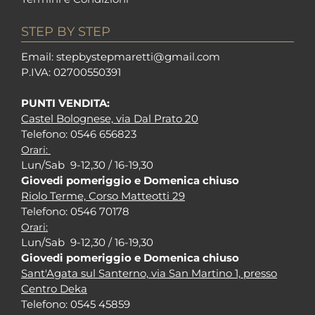
STEP BY STEP
Em
ail: stepbystepm
aretti@gmail.com
P.I
VA: 02700550391
PUNTI VENDITA:
Castel Bolognese, via Dal Prato 20
Tel
efono: 0546 656823
Orari:
Lun/Sab 9-12,30 / 16-19,30
Giovedi pomeriggio e Domenica chiuso
Riolo Terme, Corso Matteotti 29
Tel
efono: 0546 70178
Orari:
Lun/Sab 9-12,30 / 16-19,30
Giovedi pomeriggio e Domenica chiuso
Sant'Agata sul Santerno, via San Martino 1, presso
Centro Deka
Tel
efono: 0545 45859