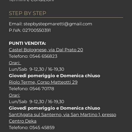
STEP BY STEP
Em
ail: stepbystepm
aretti@gmail.com
P.I
VA: 02700550391
PUNTI VENDITA:
Castel Bolognese, via Dal Prato 20
Tel
efono: 0546 656823
Orari:
Lun/Sab 9-12,30 / 16-19,30
Giovedi pomeriggio e Domenica chiuso
Riolo Terme, Corso Matteotti 29
Tel
efono: 0546 70178
Orari:
Lun/Sab 9-12,30 / 16-19,30
Giovedi pomeriggio e Domenica chiuso
Sant'Agata sul Santerno, via San Martino 1, presso
Centro Deka
Tel
efono: 0545 45859