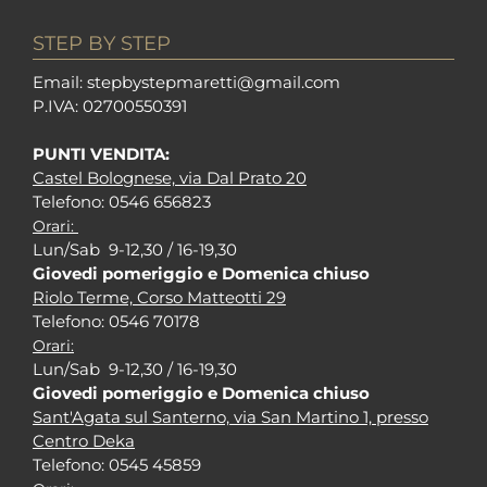
STEP BY STEP
Em
ail: stepbystepm
aretti@gmail.com
P.I
VA: 02700550391
PUNTI VENDITA:
Castel Bolognese, via Dal Prato 20
Tel
efono: 0546 656823
Orari:
Lun/Sab 9-12,30 / 16-19,30
Giovedi pomeriggio e Domenica chiuso
Riolo Terme, Corso Matteotti 29
Tel
efono: 0546 70178
Orari:
Lun/Sab 9-12,30 / 16-19,30
Giovedi pomeriggio e Domenica chiuso
Sant'Agata sul Santerno, via San Martino 1, presso
Centro Deka
Tel
efono: 0545 45859