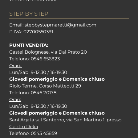
STEP BY STEP
Em
ail: stepbystepm
aretti@gmail.com
P.I
VA: 02700550391
PUNTI VENDITA:
Castel Bolognese, via Dal Prato 20
Tel
efono: 0546 656823
Orari:
Lun/Sab 9-12,30 / 16-19,30
Giovedi pomeriggio e Domenica chiuso
Riolo Terme, Corso Matteotti 29
Tel
efono: 0546 70178
Orari:
Lun/Sab 9-12,30 / 16-19,30
Giovedi pomeriggio e Domenica chiuso
Sant'Agata sul Santerno, via San Martino 1, presso
Centro Deka
Tel
efono: 0545 45859