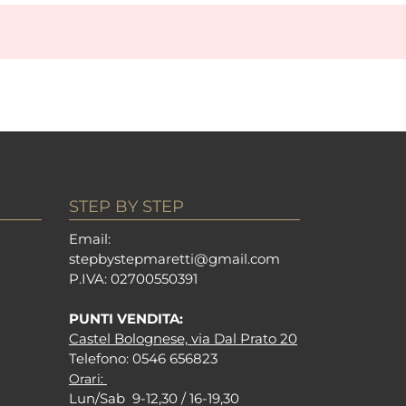
STEP BY STEP
Em
ail:
stepbystepm
aretti@gmail.com
P.I
VA: 02700550391
PUNTI VENDITA:
Castel Bolognese, via Dal Prato 20
Tel
efono: 0546 656823
Orari:
Lun/Sab 9-12,30 / 16-19,30