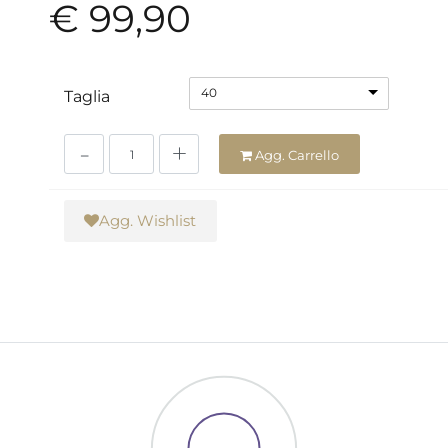
€ 99,90
40
Taglia
Quantità
Agg. Carrello
Agg. Wishlist