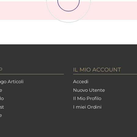
P
IL MIO ACCOUNT
go Articoli
Accedi
e
Nuovo Utente
lo
Il Mio Profilo
st
I miei Ordini
e