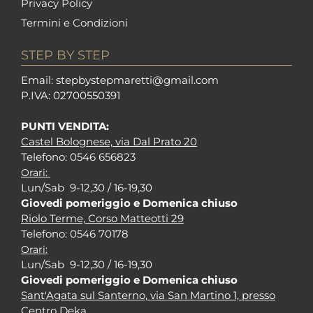
Privacy Policy
Termini e Condizioni
STEP BY STEP
Em
ail: stepbystepm
aretti@gmail.com
P.I
VA: 02700550391
PUNTI VENDITA:
Castel Bolognese, via Dal Prato 20
Tel
efono: 0546 656823
Orari:
Lun/Sab 9-12,30 / 16-19,30
Giovedi pomeriggio e Domenica chiuso
Riolo Terme, Corso Matteotti 29
Tel
efono: 0546 70178
Orari:
Lun/Sab 9-12,30 / 16-19,30
Giovedi pomeriggio e Domenica chiuso
Sant'Agata sul Santerno, via San Martino 1, presso
Centro Deka