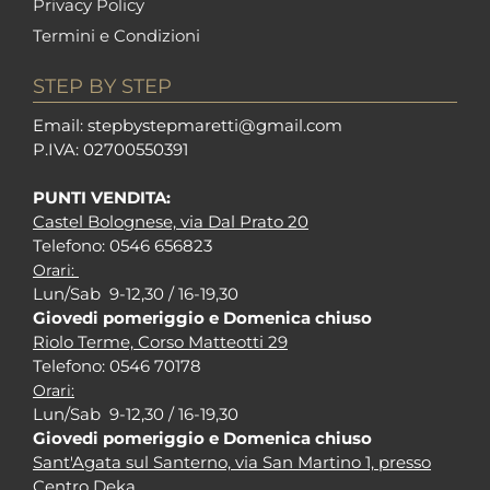
Privacy Policy
Termini e Condizioni
STEP BY STEP
Em
ail: stepbystepm
aretti@gmail.com
P.I
VA: 02700550391
PUNTI VENDITA:
Castel Bolognese, via Dal Prato 20
Tel
efono: 0546 656823
Orari:
Lun/Sab 9-12,30 / 16-19,30
Giovedi pomeriggio e Domenica chiuso
Riolo Terme, Corso Matteotti 29
Tel
efono: 0546 70178
Orari:
Lun/Sab 9-12,30 / 16-19,30
Giovedi pomeriggio e Domenica chiuso
Sant'Agata sul Santerno, via San Martino 1, presso
Centro Deka