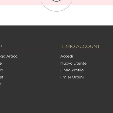
P
IL MIO ACCOUNT
go Articoli
Accedi
e
Nuovo Utente
lo
Il Mio Profilo
st
I miei Ordini
e