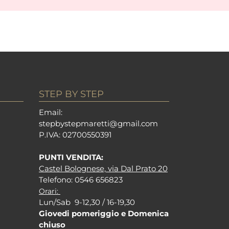
STEP BY STEP
Em
ail:
stepbystepm
aretti@gmail.com
P.I
VA: 02700550391
PUNTI VENDITA:
Castel Bolognese, via Dal Prato 20
Tel
efono: 0546 656823
Orari:
Lun/Sab 9-12,30 / 16-19,30
Giovedi pomeriggio e Domenica
chiuso