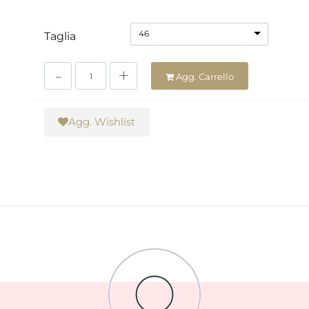
46
Taglia
Quantità
Agg. Carrello
Agg. Wishlist