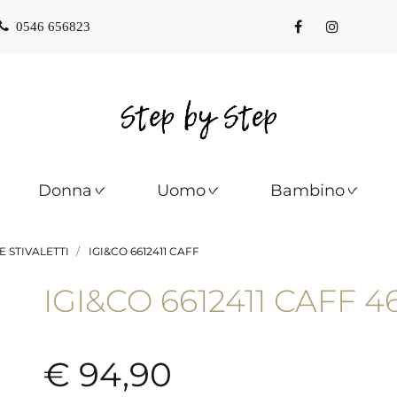
0546 656823
Donna
Uomo
Bambino
E STIVALETTI
IGI&CO 6612411 CAFF
IGI&CO 6612411 CAFF 4
€ 94,90