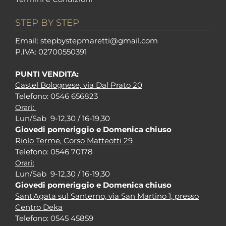
STEP BY STEP
Em
ail: stepbystepm
aretti@gmail.com
P.I
VA: 02700550391
PUNTI VENDITA:
Castel Bolognese, via Dal Prato 20
Tel
efono: 0546 656823
Orari:
Lun/Sab 9-12,30 / 16-19,30
Giovedi pomeriggio e Domenica chiuso
Riolo Terme, Corso Matteotti 29
Tel
efono: 0546 70178
Orari:
Lun/Sab 9-12,30 / 16-19,30
Giovedi pomeriggio e Domenica chiuso
Sant'Agata sul Santerno, via San Martino 1, presso
Centro Deka
Tel
efono: 0545 45859