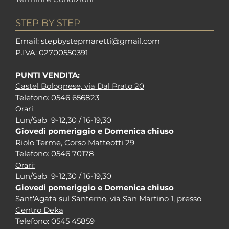
STEP BY STEP
Em
ail: stepbystepm
aretti@gmail.com
P.I
VA: 02700550391
PUNTI VENDITA:
Castel Bolognese, via Dal Prato 20
Tel
efono: 0546 656823
Orari:
Lun/Sab 9-12,30 / 16-19,30
Giovedi pomeriggio e Domenica chiuso
Riolo Terme, Corso Matteotti 29
Tel
efono: 0546 70178
Orari:
Lun/Sab 9-12,30 / 16-19,30
Giovedi pomeriggio e Domenica chiuso
Sant'Agata sul Santerno, via San Martino 1, presso
Centro Deka
Tel
efono: 0545 45859