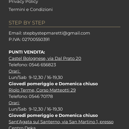
Privacy Policy
Termini e Condizioni
STEP BY STEP
Em
ail: stepbystepm
aretti@gmail.com
P.I
VA: 02700550391
PUNTI VENDITA:
Castel Bolognese, via Dal Prato 20
Tel
efono: 0546 656823
Orari:
Lun/Sab 9-12,30 / 16-19,30
Giovedi pomeriggio e Domenica chiuso
Riolo Terme, Corso Matteotti 29
Tel
efono: 0546 70178
Orari:
Lun/Sab 9-12,30 / 16-19,30
Giovedi pomeriggio e Domenica chiuso
Sant'Agata sul Santerno, via San Martino 1, presso
Centro Deka