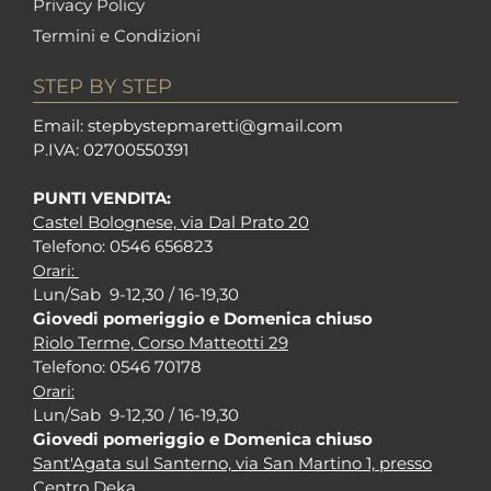
Privacy Policy
Termini e Condizioni
STEP BY STEP
Em
ail: stepbystepm
aretti@gmail.com
P.I
VA: 02700550391
PUNTI VENDITA:
Castel Bolognese, via Dal Prato 20
Tel
efono: 0546 656823
Orari:
Lun/Sab 9-12,30 / 16-19,30
Giovedi pomeriggio e Domenica chiuso
Riolo Terme, Corso Matteotti 29
Tel
efono: 0546 70178
Orari:
Lun/Sab 9-12,30 / 16-19,30
Giovedi pomeriggio e Domenica chiuso
Sant'Agata sul Santerno, via San Martino 1, presso
Centro Deka