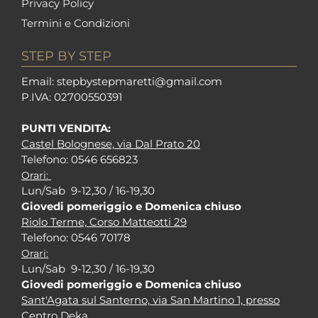
Privacy Policy
Termini e Condizioni
STEP BY STEP
Em
ail: stepbystepm
aretti@gmail.com
P.I
VA: 02700550391
PUNTI VENDITA:
Castel Bolognese, via Dal Prato 20
Tel
efono: 0546 656823
Orari:
Lun/Sab 9-12,30 / 16-19,30
Giovedi pomeriggio e Domenica chiuso
Riolo Terme, Corso Matteotti 29
Tel
efono: 0546 70178
Orari:
Lun/Sab 9-12,30 / 16-19,30
Giovedi pomeriggio e Domenica chiuso
Sant'Agata sul Santerno, via San Martino 1, presso
Centro Deka