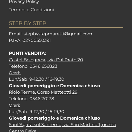
Privacy Policy
Termini e Condizioni
STEP BY STEP
Em
ail: stepbystepm
aretti@gmail.com
P.I
VA: 02700550391
PUNTI VENDITA:
Castel Bolognese, via Dal Prato 20
Tel
efono: 0546 656823
Orari:
Lun/Sab 9-12,30 / 16-19,30
Giovedi pomeriggio e Domenica chiuso
Riolo Terme, Corso Matteotti 29
Tel
efono: 0546 70178
Orari:
Lun/Sab 9-12,30 / 16-19,30
Giovedi pomeriggio e Domenica chiuso
Sant'Agata sul Santerno, via San Martino 1, presso
Centro Deka